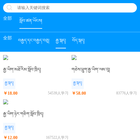
全部
སློབ་ཚན་ཡོངས།
全部
བརྒྱད་དང་བརྒྱད་བཅུ།
རྒྱ་སྐད།
བོད་སྐད།
རྒྱ་ཡིག་མཐོ་རིམ་སློབ་ཁྲིད།
གཅེས་ཕྲུག་རྒྱ་ཡིག་ལམ་བུ།
རྒྱ་སྐད།
རྒྱ་སྐད།
￥18.00
54539人学习
￥58.00
83776人学习
རྒྱ་ཡིག་ཉེར་གཅིག་སློབ་ཁྲིད།
རྒྱ་སྐད།
￥12.00
167522人学习