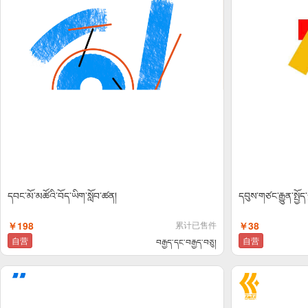
དབང་མོ་མཚོའི་བོད་ཡིག་སློབ་ཚན།
དབུས་གཙང་རྒྱུན་སྤྱོད
￥198
累计已售件
￥38
自营
自营
བརྒྱད་དང་བརྒྱད་བཅུ།