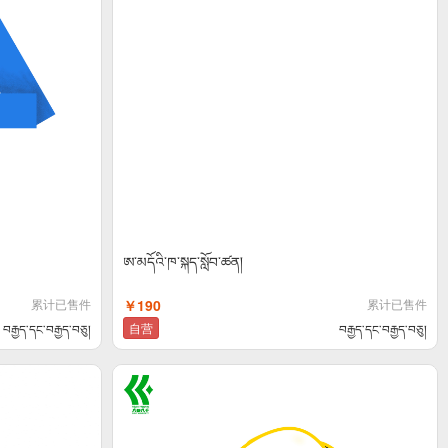
ཨ་མདོའི་ཁ་སྐད་སློབ་ཚན།
累计已售件
￥190
累计已售件
自营
བརྒྱད་དང་བརྒྱད་བཅུ།
བརྒྱད་དང་བརྒྱད་བཅུ།