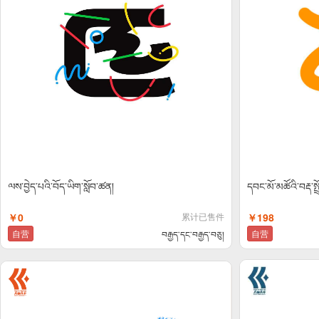
ལས་བྱེད་པའི་བོད་ཡིག་སློབ་ཚན།
དབང་མོ་མཚོའི་བརྡ་སྤྲ
￥0
累计已售件
￥198
自营
自营
བརྒྱད་དང་བརྒྱད་བཅུ།