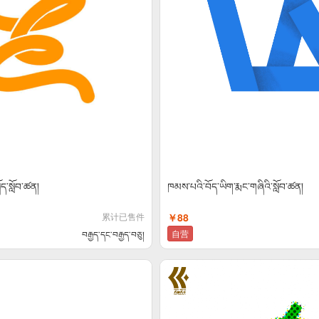
ོད་སློབ་ཚན།
ཁམས་པའི་བོད་ཡིག་རྨང་གཞིའི་སློབ་ཚན།
累计已售件
￥88
自营
བརྒྱད་དང་བརྒྱད་བཅུ།