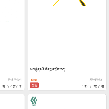
ལས་བྱེད་པའི་བོད་སྐད་སློབ་ཚན།
累计已售件
￥38
累计已售件
自营
བརྒྱད་དང་བརྒྱད་བཅུ།
བརྒྱད་དང་བརྒྱད་བཅུ།