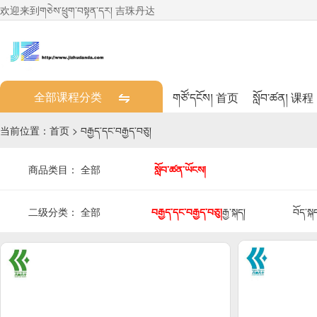
欢迎来到གཅེས་ཕྲུག་བསྟན་དར། 吉珠丹达
全部课程分类
གཙོ་དངོས། 首页
སློབ་ཚན། 课程
当前位置：
首页
>
བརྒྱད་དང་བརྒྱད་བཅུ།
商品类目：
全部
སློབ་ཚན་ཡོངས།
二级分类：
全部
བརྒྱད་དང་བརྒྱད་བཅུ།
རྒྱ་སྐད།
བོད་སྐ