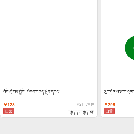
བོད་ཀྱི་བརྡ་སྤྲོད། ལེགས་བཤད་ལྗོན་དབང་།
ལུང་སྟོན་པ་རྩ་བ་སུ
￥128
累计已售件
￥298
自营
自营
བརྒྱད་དང་བརྒྱད་བཅུ།