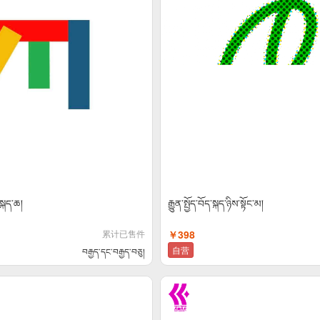
་སྐད་ཆ།
རྒྱུན་སྤྱོད་བོད་སྐད་ཉིས་སྟོང་མ།
累计已售件
￥398
自营
བརྒྱད་དང་བརྒྱད་བཅུ།