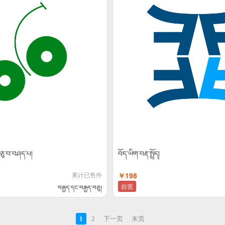
མ་ཅུ་བ་བཤད་པ།
བོད་ཡིག་བརྡ་སྤྲོད།
累计已售件
￥198
自营
བརྒྱད་དང་བརྒྱད་བཅུ།
1
2
下一页
末页