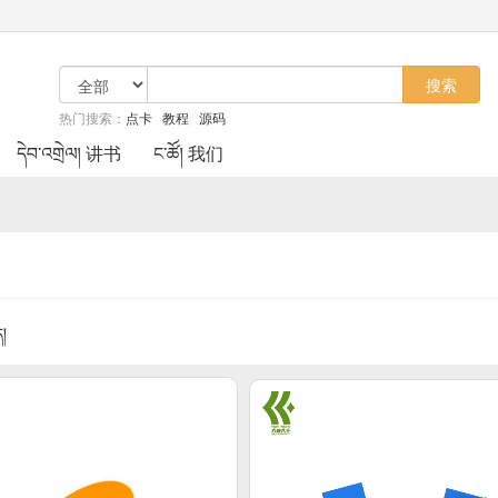
搜索
热门搜索：
点卡
教程
源码
དེབ་འགྲེལ། 讲书
ང་ཚོ། 我们
ད།