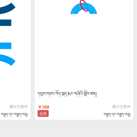
དབུས་གཙང་བོད་སྐད་རྨང་གཞིའི་སློབ་ཚན།
累计已售件
￥168
累计已售件
自营
བརྒྱད་དང་བརྒྱད་བཅུ།
བརྒྱད་དང་བརྒྱད་བཅུ།