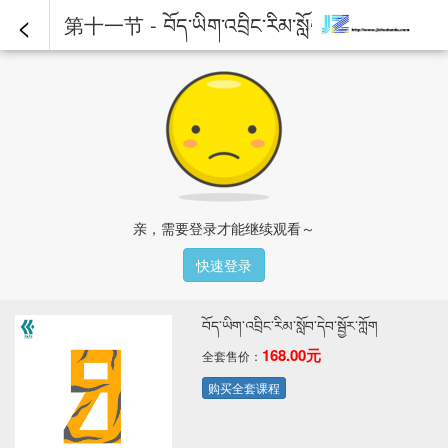
<
第十一节 - བོད་ཡིག་འབྲིང་རིམ་སློབ་དེབ་སྦྱོར་ཀློག
亲，需要登录才能继续观看～
快速登录
བོད་ཡིག་འབྲིང་རིམ་སློབ་དེབ་སྦྱོར་ཀློག
168.00元
全套售价：
购买全套课程