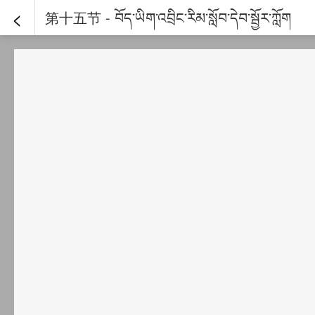
<
第十五节 - བོད་ཡིག་འབྲིང་རིམ་སློབ་དེབ་སྦྱོར་ཀློག