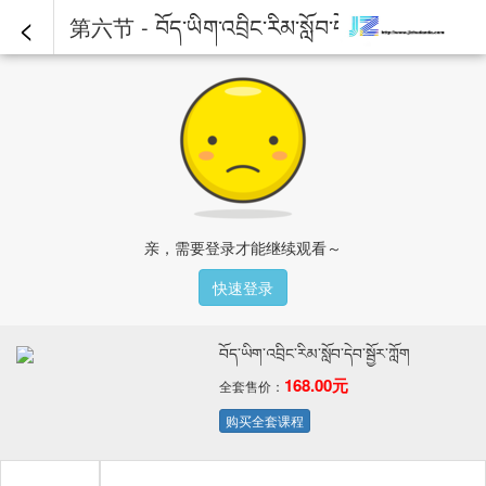
<
第六节 - བོད་ཡིག་འབྲིང་རིམ་སློབ་དེབ་སྦྱོར་ཀློག
亲，需要登录才能继续观看～
快速登录
བོད་ཡིག་འབྲིང་རིམ་སློབ་དེབ་སྦྱོར་ཀློག
168.00元
全套售价：
购买全套课程