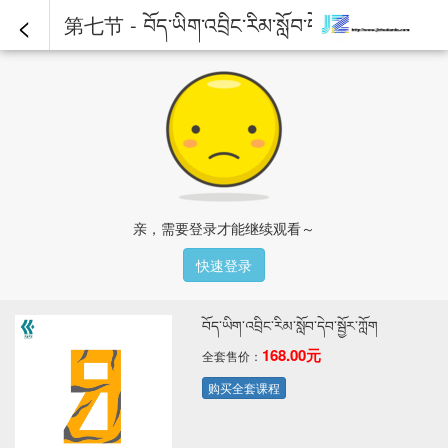
<
第七节 - བོད་ཡིག་འབྲིང་རིམ་སློབ་དེབ་སྦྱོར་ཀློག
亲，需要登录才能继续观看～
快速登录
བོད་ཡིག་འབྲིང་རིམ་སློབ་དེབ་སྦྱོར་ཀློག
168.00元
全套售价：
购买全套课程