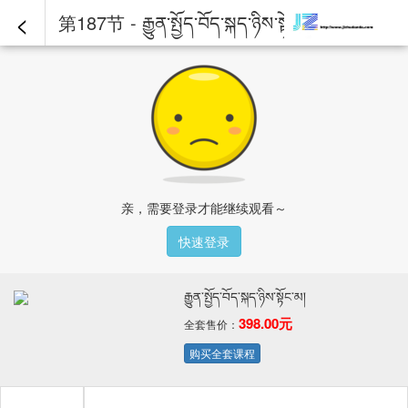
<
第187节 - རྒྱུན་སྤྱོད་བོད་སྐད་ཉིས་སྟོང་མ།
亲，需要登录才能继续观看～
快速登录
རྒྱུན་སྤྱོད་བོད་སྐད་ཉིས་སྟོང་མ།
398.00元
全套售价：
购买全套课程