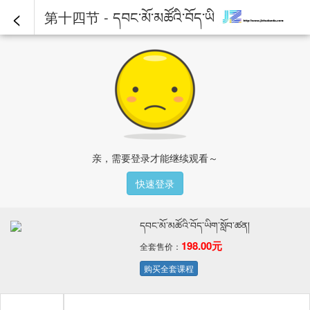
<
第十四节 - དབང་མོ་མཚོའི་བོད་ཡིག་སློབ་ཚན།
亲，需要登录才能继续观看～
快速登录
དབང་མོ་མཚོའི་བོད་ཡིག་སློབ་ཚན།
198.00元
全套售价：
购买全套课程