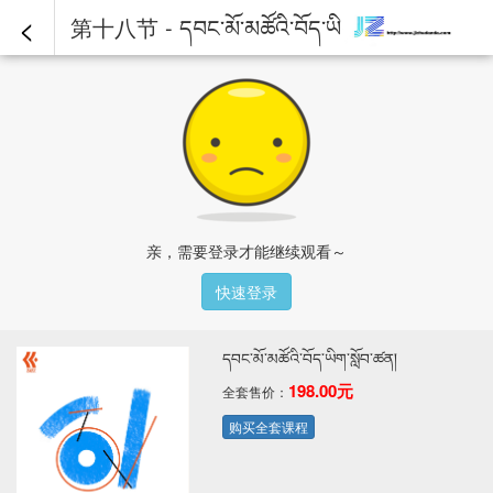
<
第十八节 - དབང་མོ་མཚོའི་བོད་ཡིག་སློབ་ཚན།
亲，需要登录才能继续观看～
快速登录
དབང་མོ་མཚོའི་བོད་ཡིག་སློབ་ཚན།
198.00元
全套售价：
购买全套课程