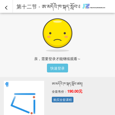
<
第十二节 - ཨ་མདོའི་ཁ་སྐད་སློབ་ཚན།
亲，需要登录才能继续观看～
快速登录
ཨ་མདོའི་ཁ་སྐད་སློབ་ཚན།
190.00元
全套售价：
购买全套课程