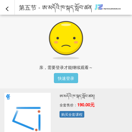
<
第五节 - ཨ་མདོའི་ཁ་སྐད་སློབ་ཚན།
亲，需要登录才能继续观看～
快速登录
ཨ་མདོའི་ཁ་སྐད་སློབ་ཚན།
190.00元
全套售价：
购买全套课程