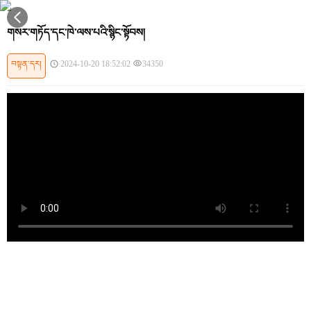
གསར་གཏོད་དང་ཁེ་ལས་པའི་སྙིང་སྟོབས།
བསྟན་དར།
2024-10-20 18:52:02
34350